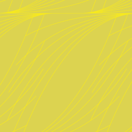
Müllerstr. 30
80469 München
089 2300 2992
ab Mai 2025 „fesch“ Biergarten im
Nussbaumpark
Anfahrt
Speisen
Biere & Getränke
Reservieren
Impressum
Datenschutz