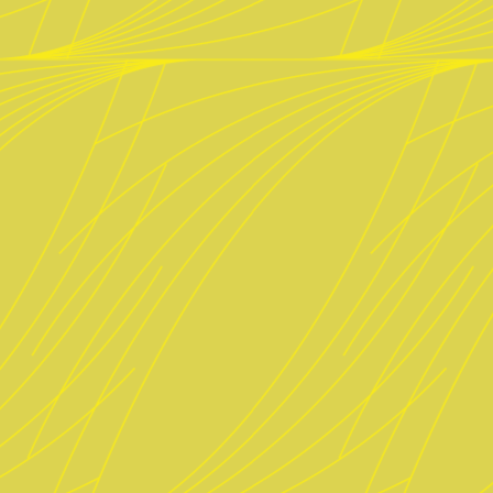
Öffnungszeiten
Montag Ruhetag
Di. – Do. 17 bis 24 Uhr
Fr. 16 bis 1 Uhr
Sa. 12 bis 1 Uhr
So. 12 bis 23 Uhr
Küche
Weißwurstfrühstück: Sa. & So. ab 12 Uhr
(Stück € 2,50)