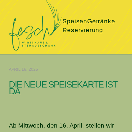
Speisen
Getränke
Reservierung
APRIL 16, 2025
DIE NEUE SPEISEKARTE IST
DA
Ab Mittwoch, den 16. April, stellen wir