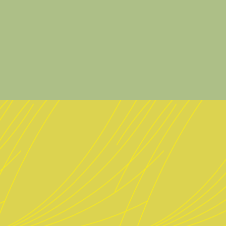
Speisen
Reser
Biere & Getränke
Impr
Daten