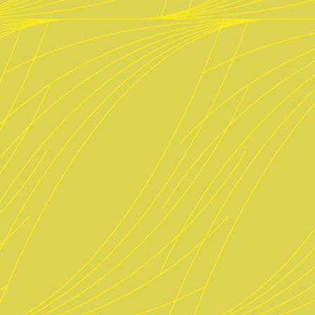
Öffnungszeiten
Montag Ruhetag
Di. – Do. 17 bis 24 Uhr
Fr. 16 bis 1 Uhr
Sa. 12 bis 1 Uhr
So. 12 bis 23 Uhr
Küche
Weißwurstfrühstück: Sa. & So.
Warme Küche: Sa. & So. ab 1
Di. bis Fr. ab 17.30 Uhr bis 22
Sonntags bis 21 Uhr