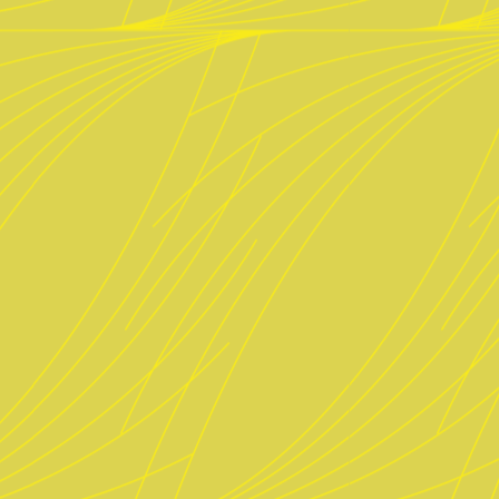
Müllerstr. 30
80469 München
089 2300 2992
ab Mai 2025 „fesch“ Biergarten im
Nussbaumpark
Anfahrt