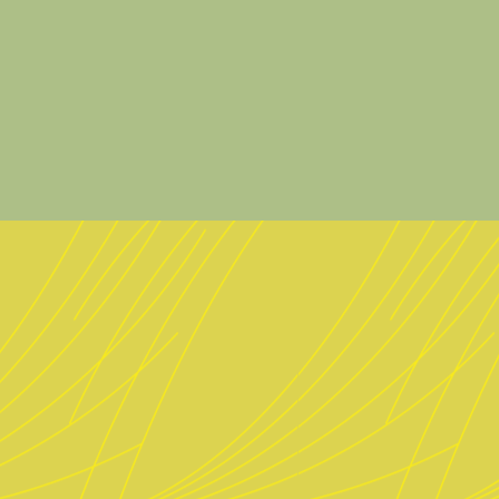
vieren
essum
schutz